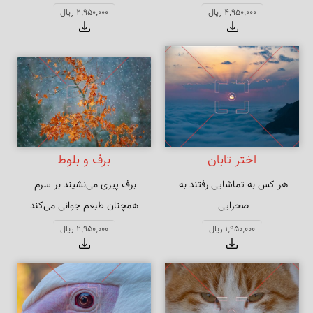
با غمزه بگو تا دل مردم نستاند
4,950,000 ریال
2,950,000 ریال
اختر تابان
برف و بلوط
هر کس به تماشایی رفتند به 
همچنان طبعم جوانی می‌کند
ما را که تو منظوری خاطر نرود 
1,950,000 ریال
2,950,000 ریال
جایی