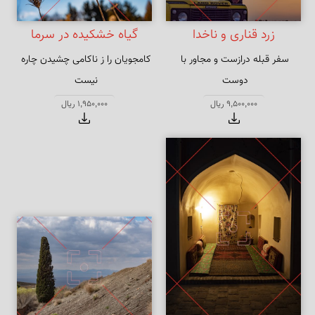
زرد قناری و ناخدا
گیاه خشکیده در سرما
سفر قبله درازست و مجاور با 
کامجویان را ز ناکامی چشیدن چاره 
روی در قبله معنی به بیابان نرود
بر زمستان صبر باید طالب نوروز را
9,500,000 ریال
1,950,000 ریال