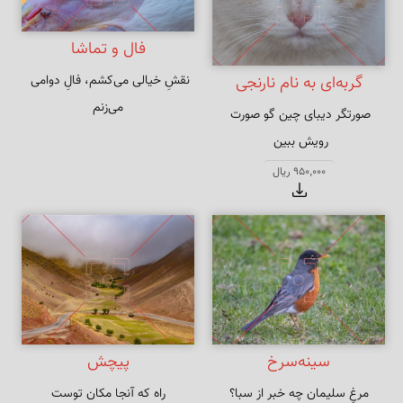
فال و تماشا
نقشِ خیالی می‌کشم، فالِ دوامی 
گربه‌ای به نام نارنجی
می‌زنم
صورتگر دیبای چین گو صورت 
یا صورتی برکش چنین یا توبه کن 
950,000 ریال
صورتگری
سینه‌سرخ
پیچش
مرغِ سلیمان چه خبر از سبا؟
راه که آنجا مکان توست