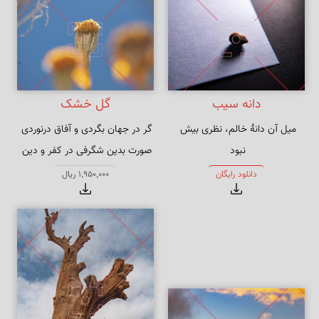
دانه سیب
گل خشک
میل آن دانهٔ خالم، نظری بیش 
صورت بدین شگرفی در کفر و دین 
چون بدیدم ره بیرون شدن از دامم 
نباشد
دانلود رایگان
1,950,000 ریال
نیست