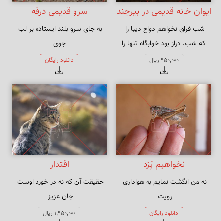
ایوان خانه قدیمی در بیرجند
سرو قدیمی درقه
به جای سرو بلند ایستاده بر لب 
که شب، دراز بود خوابگاه تنها را
چرا نظر نکنی یار سرو بالا را ؟
950,000 ریال
دانلود رایگان
نخواهیم پَرَد
اقتدار
نه من انگشت نمایم به هواداری 
حقیقت آن که نه در خورد اوست 
که تو انگشت نمایی و خلایق 
ولیک درخور امکان و اقتدار منست
دانلود رایگان
1,950,000 ریال