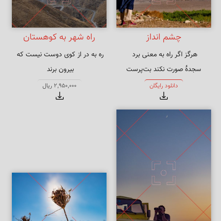
چشم انداز
راه شهر به کوهستان
ره به در از کوی دوست نیست که 
سجدهٔ صورت نکند بت‌پرست
سلسله پای جمع زلف پریشان 
دانلود رایگان
2,950,000 ریال
اوست