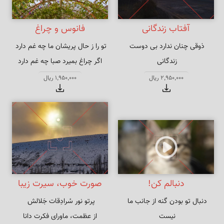
آفتاب زندگانی
فانوس و چراغ
ذوقی چنان ندارد بی دوست 
اگر چراغ بمیرد صبا چه غم دارد
دودم به سر برآمد زین آتش نهانی
2,950,000 ریال
1,950,000 ریال
دنبالم کن!
صورت خوب، سیرت زیبا
دنبال تو بودن گنه از جانب ما 
از عظمت، ماورای فکرت دانا