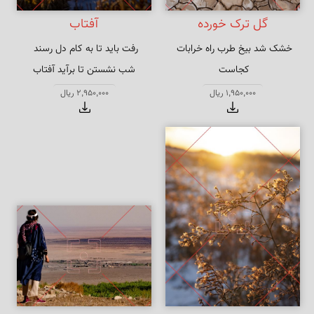
گل ترک خورده
آفتاب
خشک شد بیخ طرب راه خرابات 
شب نشستن تا برآید آفتاب
تا در آن آب و هوا نشو و نمایی 
1,950,000 ریال
2,950,000 ریال
بکنیم