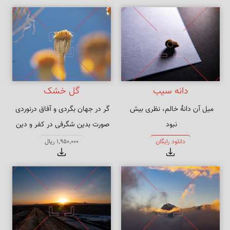
دانه سیب
گل خشک
میل آن دانهٔ خالم، نظری بیش 
صورت بدین شگرفی در کفر و دین 
چون بدیدم ره بیرون شدن از دامم 
نباشد
دانلود رایگان
1,950,000 ریال
نیست