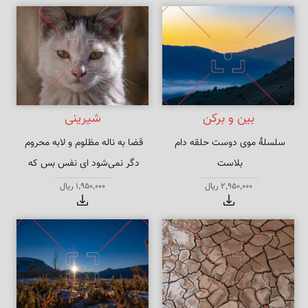
بین و برکن
شیرینی
سلسلهٔ موی دوست حلقه دام 
دگر نمی‌شود ای نفس بس که 
هر که در این حلقه نیست فارغ از 
کوشیدی
2,950,000 ریال
1,950,000 ریال
این ماجراست