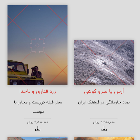
اُرس یا سرو کوهی
زرد قناری و ناخدا
نماد جاودانگی در فرهنگ ایران
سفر قبله درازست و مجاور با 
روی در قبله معنی به بیابان نرود
2,950,000 ریال
9,500,000 ریال