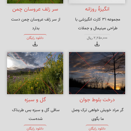
انگیزهٔ روزانه
سر زلف عروسان چمن
مجموعه ۳۱ کارت انگیزشی با 
از سر زلف عروسان چمن دست 
طراحی مینیمال و جملات 
الهام‌بخش. چاپ افست روی مقوای 
به سر زلف تو گر دست رسد باد 
2,250,000 ریال
دانلود رایگان
۲۵۰ گرمی گلاسه مات با 
صبا را
فایلی آماده چاپ با کیفیت بالا، 
مناسب برای هدیه دادن و افزایش 
انرژی مثبت روزانه. همین حالا 
دانلود کنید!
درخت بلوط جوان
گل و سبزه
گر مراد خویش خواهی ترک وصل 
ساقی گل و سبزه بس طربناک 
ور مرا خواهی رها کن اختیار 
دریاب که هفتهٔ دگر خاک شده‌ست
دانلود رایگان
دانلود رایگان