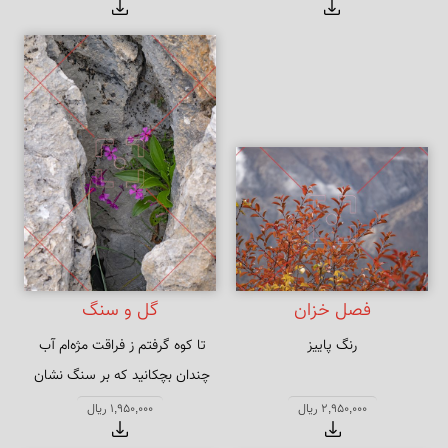
کوهستانی مران رسیدیم
فصل خزان
گل و سنگ
رنگ پاییز
چندان بچکانید که بر سنگ نشان 
کرد
2,950,000 ریال
1,950,000 ریال