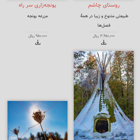
روستای چاشم
یونجه‌زاری سر راه
طبیعتی متنوع و زیبا در همهٔ 
مزرعه یونجه
فصل‌ها
3,950,000 ریال
950,000 ریال