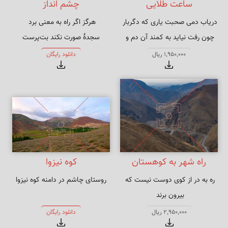
ساعت طلایی
چشم انداز
چون رفت نیاید به کمند آن دم و 
سجدهٔ صورت نکند بت‌پرست
ساعت
1,950,000 ریال
دانلود رایگان
راه شهر به کوهستان
کوه نیزوا
ره به در از کوی دوست نیست که 
روستای چاشم در دامنه کوه نیزوا
سلسله پای جمع زلف پریشان 
2,950,000 ریال
دانلود رایگان
اوست