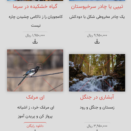
تیپی یا چادر سرخپوستان
گیاه خشکیده در سرما
یک چادر مخروطی شکل با دودکش
کامجویان را ز ناکامی چشیدن چاره 
قاره آمریکای شمالی
بر زمستان صبر باید طالب نوروز را
9,950,000 ریال
1,950,000 ریال
آبشاری در جنگل
ای مرغک
زمستان و جنگل و رود
پرواز کن و پریدن آموز
3,950,000 ریال
دانلود رایگان