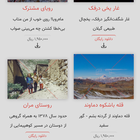
غار یخی درفک
رویای مشترک
غار شگفت‌انگیز درفک، یخچال 
طبیعی گیلان
بی‌خطا کشتن چه می‌بینی صواب
دانلود رایگان
1,950,000 ریال
قله باشکوه دماوند
روستای مران
قله دماوند از گردنه بشم - گور 
حدود سال ۱۳۷۸ به همراه گروهی 
سفید
از دوستان در مسیر کوهپیمایی از 
الموت به سه هزار به روستای 
1,950,000 ریال
دانلود رایگان