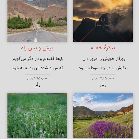
پیکرهٔ خفته
پیش و پس راه
بنگرش تا در چه سودا می‌رود
که من دلشده این ره نه به خود 
می‌پویم
3,950,000 ریال
1,950,000 ریال