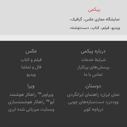
مگر آن وقت که در سایه زنهار تو 
عیلامیان و مادها تا هخامنشیان و 
پیکمی
باشم
ساسانیان — دوره‌ها، رویدادهای 
نمایشگاه مجازی عکس، گرافیک، 
کلیدی و میراث فرهنگی به زبان 
ویدیو، فیلم، کتاب، دست‌نوشته، 
ساده.
نرم‌افزار و دست‌سازه‌هایی از بابک 
ارجمندی
درباره پیکمی
عکس
شرایط خدمات
فیلم و کتاب
پرسش‌های پرتکرار
فال و تماشا
تماس با ما
ویدیو
دوستان
ویرا
نمای ایران؛ راهنمای ایرانگردی
ویراویر™ راهکار هوشمند
ووددن؛ دست‌سازه‌های چوبی
اُیو™ راهکار هوشمندسازی
دریاچه کویر
وبسایت میزبانی شده ابری