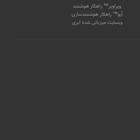
ویراویر™ راهکار هوشمند
اُیو™ راهکار هوشمندسازی
وبسایت میزبانی شده ابری