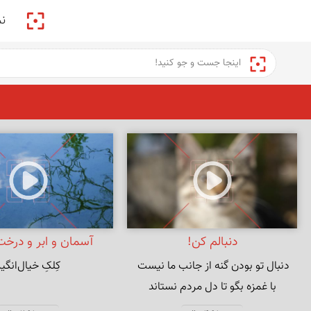
پیکمی
ن
دنبالم کن!
آسمان و ابر و درخت
کِلکِ خیال‌انگیز
با غمزه بگو تا دل مردم نستاند