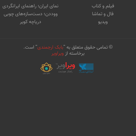
فیلم و کتاب
نمای ایران؛ راهنمای ایرانگردی
فال و تماشا
ووددن؛ دست‌سازه‌های چوبی
ویدیو
دریاچه کویر
© تمامی حقوق متعلق به "
بابک ارجمندی
" است.
برخاسته از
ویراویر