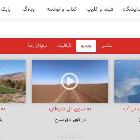
مایشگاه
فیلم و کلیپ
کتاب و نوشته
وبلاگ
بابک 
عکس
ویدیو
گرافیک
نرم‌افزارها
 در آب
به سوی تل شیطان
به 
در کویر دق سرخ
با