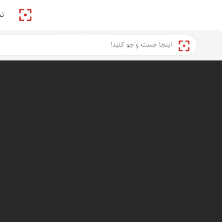
پیکمی
ن