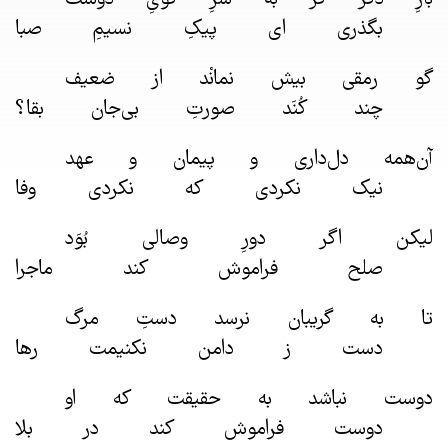
بارِ دگر گر به سرِ کویِ دوست
بگذری ای پیکِ نسیمِ صبا
گو رمقی بیش نمانْد از ضعیف
چند کُنَد صورتِ بی‌جان بقا؟
آن‌همه دل‌داری و پیمان و عهد
نیک نکردی که نکردی وفا
لیکن اگر دورِ وصالی بُوَد
صلح فراموش کند ماجرا
تا به گریبان نرسد دستِ مرگ
دست ز دامن نکنیمت رها
دوست نباشد به حقیقت که او
دوست فراموش کند در بلا