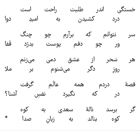
خستگی اندر طلبت راحت است
درد کشیدن به امیدِ دوا
سر نتوانم که برآرم چو چنگ
ور چو دفم پوست بدرّد قَفا
هر سَحر از عشق دمی می‌زنم
روزِ دگر می‌شنوم بر ملا
قصهٔ دردم همه عالَم گرفت
در که نگیرد نفسِ آشنا؟
گر برسد نالهٔ سعدی به کوه
کوه بنالد به زبانِ صدا *