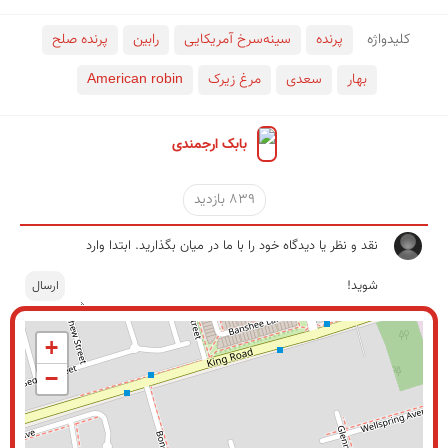
کلید‌واژه
پرنده
سینه‌سرخ آمریکایی
رابین
پرنده صلح
بهار
سعدی
مرغ زیرک
American robin
بابک ارجمندی
839 بازدید
+
−