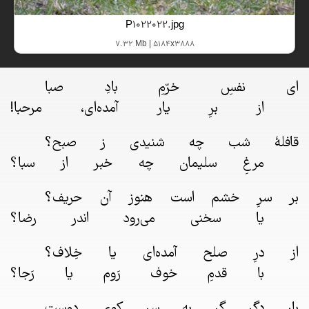
P1022022.jpg
7.32 Mb | 5184x3888
ای نفسِ خرّمِ بادِ صبا
از برِ یار آمده‌ای، مرحبا!
قافلهٔ شب چه شنیدی ز صبح؟
مرغِ سلیمان چه خبر از سبا؟
بر سرِ خشم است هنوز آن حریف؟
یا سخنی می‌رود اندر رضا؟
از درِ صلح آمده‌ای یا خِلاف؟
با قدمِ خوف رَوم یا رَجا؟