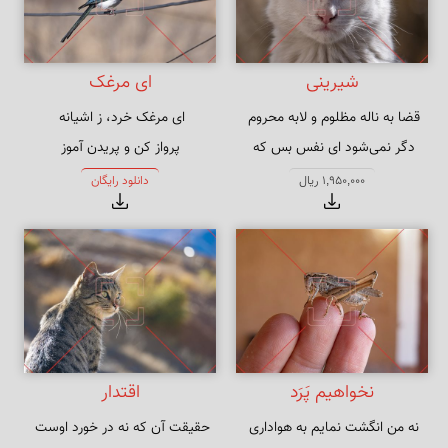
شیرینی
ای مرغک
دگر نمی‌شود ای نفس بس که 
پرواز کن و پریدن آموز
کوشیدی
1,950,000 ریال
دانلود رایگان
نخواهیم پَرَد
اقتدار
نه من انگشت نمایم به هواداری 
حقیقت آن که نه در خورد اوست 