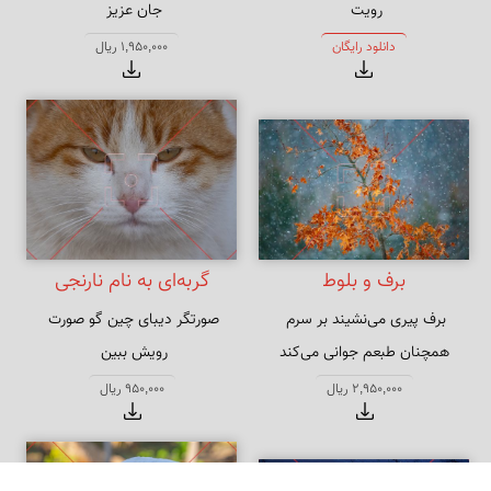
که تو انگشت نمایی و خلایق 
ولیک درخور امکان و اقتدار منست
دانلود رایگان
1,950,000 ریال
نگرانت
برف و بلوط
گربه‌ای به نام نارنجی
صورتگر دیبای چین گو صورت 
همچنان طبعم جوانی می‌کند
یا صورتی برکش چنین یا توبه کن 
2,950,000 ریال
950,000 ریال
صورتگری