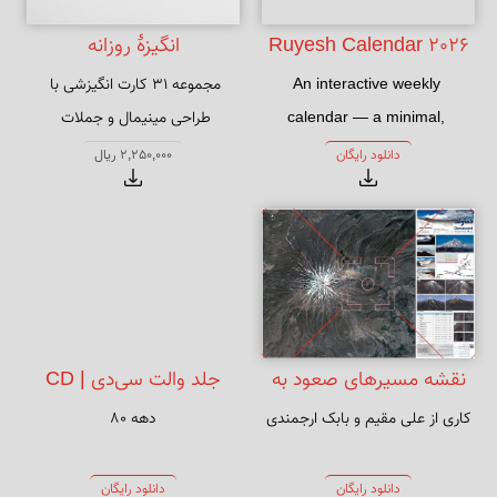
Ruyesh Calendar 2026
انگیزهٔ روزانه
An interactive weekly 
مجموعه ۳۱ کارت انگیزشی با 
calendar — a minimal, 
طراحی مینیمال و جملات 
inspiring roadmap for the 
الهام‌بخش. چاپ افست روی مقوای 
دانلود رایگان
2,250,000 ریال
year 🌱
۲۵۰ گرمی گلاسه مات با 
فایلی آماده چاپ با کیفیت بالا، 
مناسب برای هدیه دادن و افزایش 
انرژی مثبت روزانه. همین حالا 
دانلود کنید!
نقشه مسیرهای صعود به
جلد والت سی‌دی | CD
کاری از علی مقیم و بابک ارجمندی
دهه ۸۰
قله دماوند
Valet
دانلود رایگان
دانلود رایگان