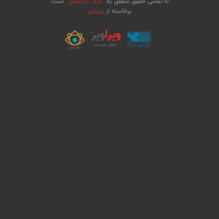
© تمامی حقوق متعلق به "
بابک ارجمندی
" است.
برخاسته از
ویراویر