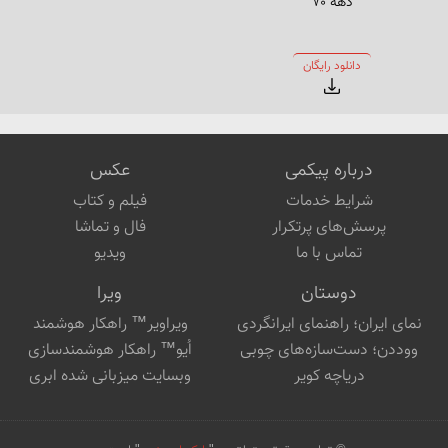
دهه ۷۰
سی‌دی نرم‌افزار
دانلود رایگان
درباره پیکمی
عکس
شرایط خدمات
فیلم و کتاب
پرسش‌های پرتکرار
فال و تماشا
تماس با ما
ویدیو
دوستان
ویرا
نمای ایران؛ راهنمای ایرانگردی
ویراویر™ راهکار هوشمند
ووددن؛ دست‌سازه‌های چوبی
اُیو™ راهکار هوشمندسازی
دریاچه کویر
وبسایت میزبانی شده ابری