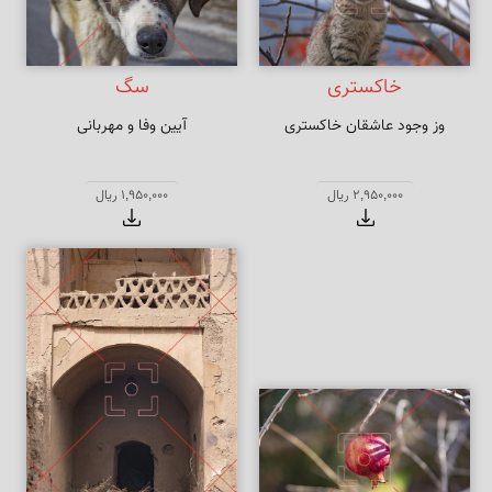
خاکستری
سگ
وز وجود عاشقان خاکستری
آیین وفا و مهربانی
2,950,000 ریال
1,950,000 ریال