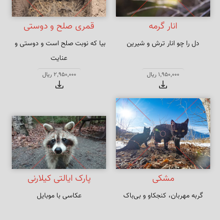
انار گرمه
قمری صلح و دوستی
دل را چو انار ترش و شیرین
بیا که نوبت صلح است و دوستی و 
عنایت
1,950,000 ریال
2,950,000 ریال
مشکی
پارک ایالتی کیلارنی
گربه مهربان، کنجکاو و بی‌باک
عکاسی با موبایل