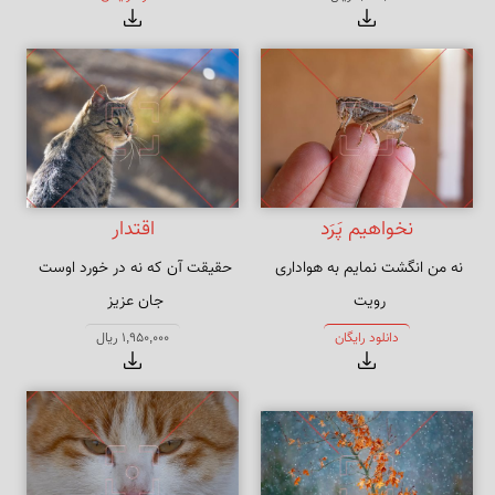
نخواهیم پَرَد
اقتدار
نه من انگشت نمایم به هواداری 
حقیقت آن که نه در خورد اوست 
که تو انگشت نمایی و خلایق 
ولیک درخور امکان و اقتدار منست
دانلود رایگان
1,950,000 ریال
نگرانت