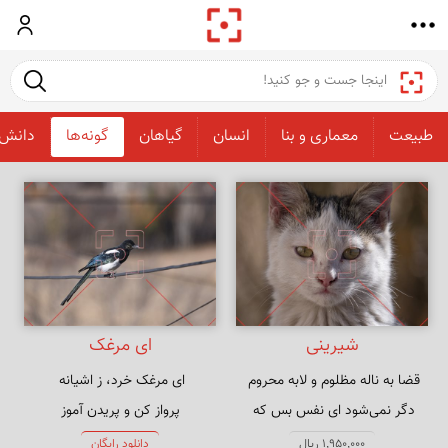
ورود
جست و ج
طبیعت
معماری و بنا
انسان
گیاهان
گونه‌ها
دانش 
شیرینی
ای مرغک
دگر نمی‌شود ای نفس بس که 
پرواز کن و پریدن آموز
کوشیدی
1,950,000 ریال
دانلود رایگان