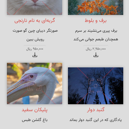
برف و بلوط
گربه‌ای به نام نارنجی
صورتگر دیبای چین گو صورت 
همچنان طبعم جوانی می‌کند
یا صورتی برکش چنین یا توبه کن 
2,950,000 ریال
950,000 ریال
صورتگری
گنبد دوار
پلیکان سفید
یادگاری که در این گنبد دوار بماند
باغ گلشن طبس