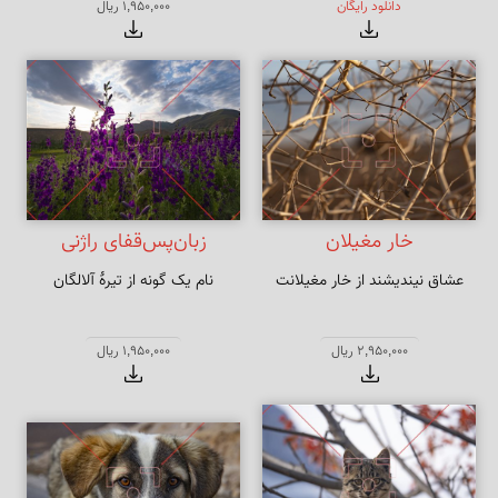
دانلود رایگان
1,950,000 ریال
خار مغیلان
زبان‌پس‌قفای راژنی
عشاق نیندیشند از خار مغیلانت
نام یک گونه از تیرهٔ آلالگان
2,950,000 ریال
1,950,000 ریال