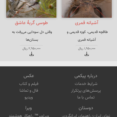
آشیانه قمری
طوسی گربهٔ عاشق
طاقچه قدیمی، کوزه قدیمی و 
وقتی دل سودایی می‌رفت به 
آشیانه قمری
بی خویشتنم کردی بوی گل و 
1,950,000 ریال
2,950,000 ریال
ریحان‌ها
درباره پیکمی
عکس
شرایط خدمات
فیلم و کتاب
پرسش‌های پرتکرار
فال و تماشا
تماس با ما
ویدیو
دوستان
ویرا
نمای ایران؛ راهنمای ایرانگردی
ویراویر™ راهکار هوشمند