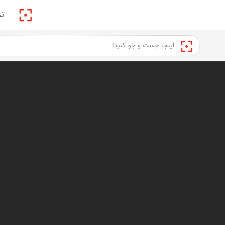
پیکمی
ن