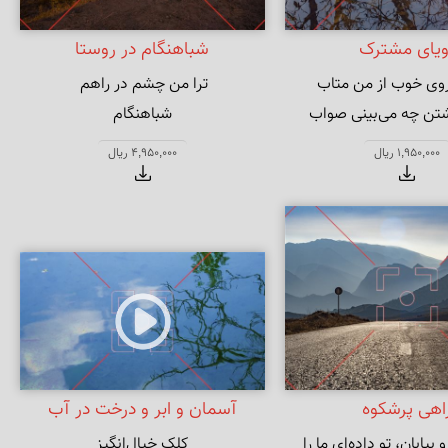
ویای مشترک
شباهنگام در روستا
شباهنگام
1,950,000 ریال
4,950,000 ریال
اهی پرشکوه
آسمان و ابر و درخت در آب
ابان، تو داده‌ای ما را
کِلکِ خیال‌انگیز