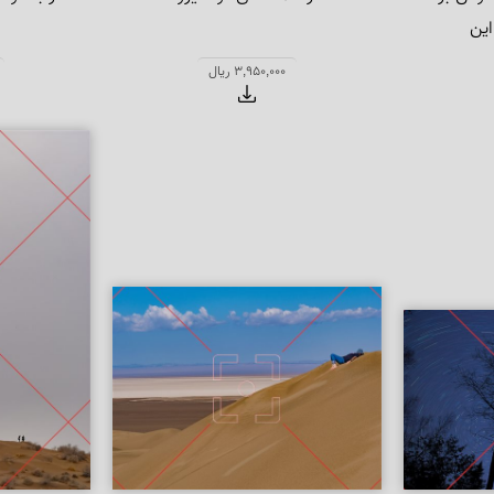
اق دوستان شب‌خوش بگفتم 
3,950,000 ریال