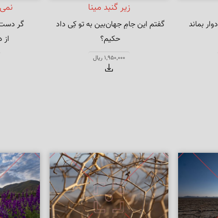
زیر گنبد مینا
نمی‌
وار بماند
گفتم این جامِ جهان‌بین به تو کِی داد 
از دور
گفت آن روز که این گنبدِ مینا می‌کرد
1,950,000 ریال