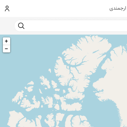
ارجمندی
ورود
جست و جو
+
−