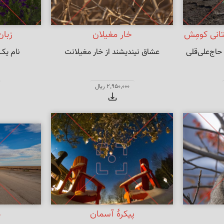
تانی کومِش
خار مغیلان
زبان
جایی که امروزه به نام کویر حاج‌علی‌قلی 
عشاق نیندیشند از خار مغیلانت
نام یک 
2,950,000 ریال
پیکرهٔ آسمان
د