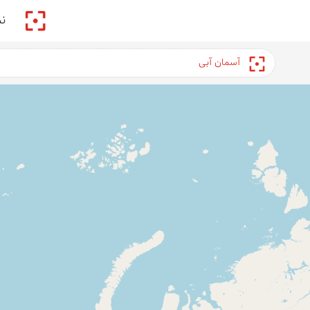
پیکمی
ن