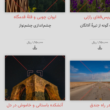
‌پس‌قفای راژنی
ایوان چوبی و قلهٔ قدمگاه
گونه از تیرهٔ آلالگان
چشم‌اندازی چشم‌نواز
1,950,000 ریال
1,950,000 ریال
ر راه جندق
آتشکده باستانی و خاموش در دل