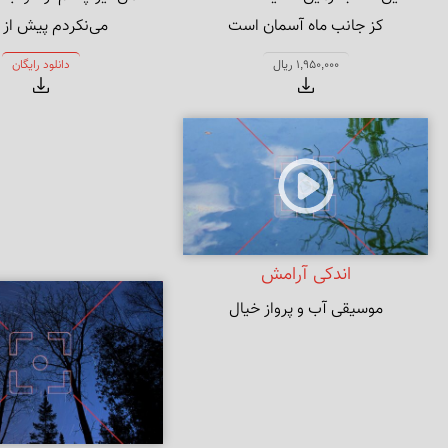
کز جانب ماه آسمان است
روز فر
1,950,000 ریال
دانلود رایگان
خواب را
اندکی آرامش
موسیقی آب و پرواز خیال