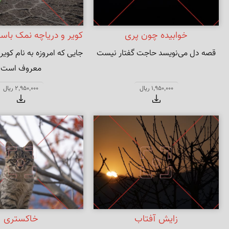
خوابیده چون پری
کویر و دریاچه نمک باس
قصه دل می‌نویسد حاجت گفتار نیست
معروف است
1,950,000 ریال
2,950,000 ریال
زایش آفتاب
خاکستری