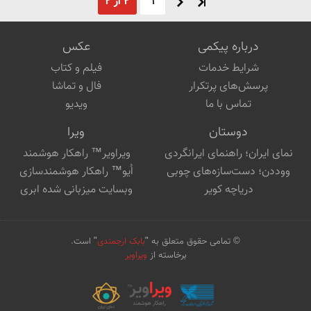
1
2 از 2
درباره پیکمی
عکس
شرایط خدمات
فیلم و کتاب
پرسش‌های پرتکرار
فال و تماشا
تماس با ما
ویدیو
دوستان
ویرا
نمای ایران؛ راهنمای ایرانگردی
ویراویر™ راهکار هوشمند
ووددن؛ دست‌سازه‌های چوبی
اُیو™ راهکار هوشمندسازی
دریاچه کویر
وبسایت میزبانی شده ابری
© تمامی حقوق متعلق به "
بابک ارجمندی
" است.
برخاسته از
ویراویر