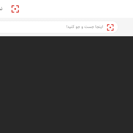
پیکمی
ن