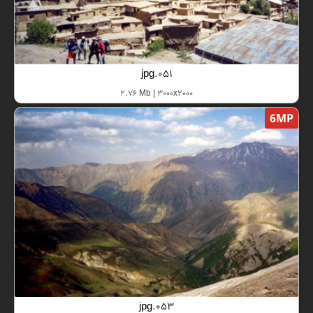
051.jpg
2.76 Mb | 3000x2000
6MP
053.jpg