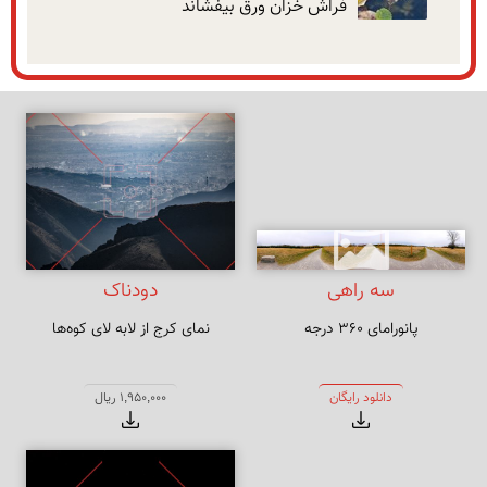
فراش خزان ورق بیفشاند
سه راهی
دودناک
پانورامای ۳۶۰ درجه
نمای کرج از لابه لای کوه‌ها
دانلود رایگان
1,950,000 ریال