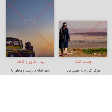
چشم انداز
زرد قناری و ناخدا
سفر قبله درازست و مجاور با 
سجدهٔ صورت نکند بت‌پرست
روی در قبله معنی به بیابان نرود
دانلود رایگان
9,500,000 ریال