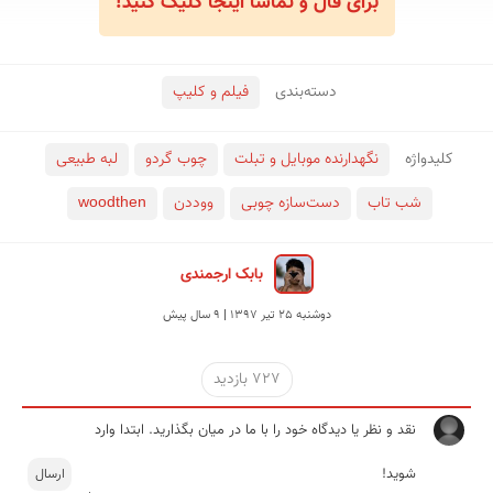
برای فال و تماشا اینجا کلیک کنید!
دسته‌بندی
فیلم و کلیپ
کلید‌واژه
نگهدارنده موبایل و تبلت
چوب گردو
لبه طبیعی
شب تاب
دست‌سازه چوبی
ووددن
woodthen
بابک ارجمندی
دوشنبه 25 تير 1397 | 9 سال پیش
727 بازدید