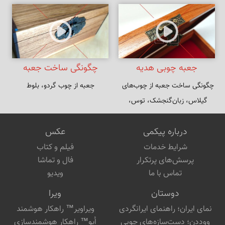
جعبه چوبی هدیه
چگونگی ساخت جعبه
چگونگی ساخت جعبه از چوب‌های 
جعبه از چوب گردو، بلوط
چوبی برای هدیه
گیلاس، زبان‌گنجشک، توس، 
پاداوک و بلوط سفید
درباره پیکمی
عکس
شرایط خدمات
فیلم و کتاب
پرسش‌های پرتکرار
فال و تماشا
تماس با ما
ویدیو
دوستان
ویرا
نمای ایران؛ راهنمای ایرانگردی
ویراویر™ راهکار هوشمند
ووددن؛ دست‌سازه‌های چوبی
اُیو™ راهکار هوشمندسازی