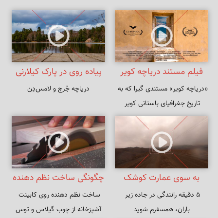
فیلم مستند دریاچه کویر
پیاده روی در پارک کیلارنی
«دریاچه کویر» مستندی گیرا که به 
دریاچه جُرج و لامس‌دِن
تاریخ جغرافیای باستانی کویر 
مرکزی ایران می‌پردازد.
به سوی عمارت کوشک
چگونگی ساخت نظم دهنده
۵ دقیقه رانندگی در جاده زیر 
ساخت نظم دهنده روی کابینت 
سرهنگ آباد
روی کابینت
باران، همسفرم شوید
آشپزخانه از چوب گیلاس و توس