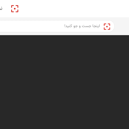
پیکمی
ن