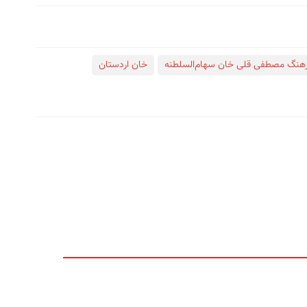
هنگ مصطفی قلی خان سهام‌السلطنه
خان اردستان