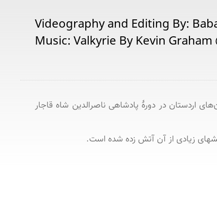
Videography and Editing By: Bab
Music: Valkyrie By Kevin Graham @
* این سازۀ ییلاقی به سبک چهلستون اصفهان در دو طبقه به دستور سرهنگ مصطفی قلی خان سهام‌السلطنه از خان‌های اردستان در دورۀ پادشاهی ناصرالدین شاه قاجار 
خشهای زیادی از آن آتش زده شده است.