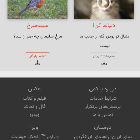
دنبالم کن!
سینه‌سرخ
دنبال تو بودن گنه از جانب ما 
مرغِ سلیمان چه خبر از سبا؟
با غمزه بگو تا دل مردم نستاند
4,950,000 ریال
دانلود رایگان
درباره پیکمی
عکس
شرایط خدمات
فیلم و کتاب
پرسش‌های پرتکرار
فال و تماشا
تماس با ما
ویدیو
دوستان
ویرا
نمای ایران؛ راهنمای ایرانگردی
ویراویر™ راهکار هوشمند