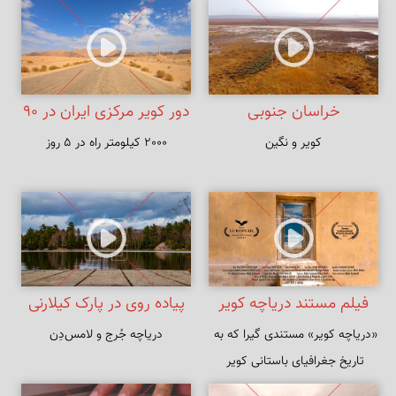
مگر آن وقت که در سایه زنهار تو 
باشم
خراسان جنوبی
دور کویر مرکزی ایران در ۹۰
کویر و نگین
2000 کیلومتر راه در ۵ روز
ثانیه
فیلم مستند دریاچه کویر
پیاده روی در پارک کیلارنی
«دریاچه کویر» مستندی گیرا که به 
دریاچه جُرج و لامس‌دِن
تاریخ جغرافیای باستانی کویر 
مرکزی ایران می‌پردازد.