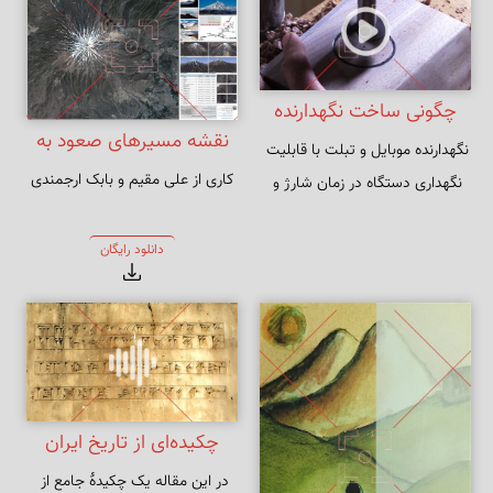
چگونی ساخت نگهدارنده
نقشه مسیرهای صعود به
نگهدارنده موبایل و تبلت با قابلیت 
موبایل و تبلت با چوب گردو
کاری از علی مقیم و بابک ارجمندی
قله دماوند
نگهداری دستگاه در زمان شارژ و 
و لبه طبیعی
حلقه روشنایی در شب
دانلود رایگان
چکیده‌ای از تاریخ ایران
در این مقاله یک چکیدهٔ جامع از 
باستان