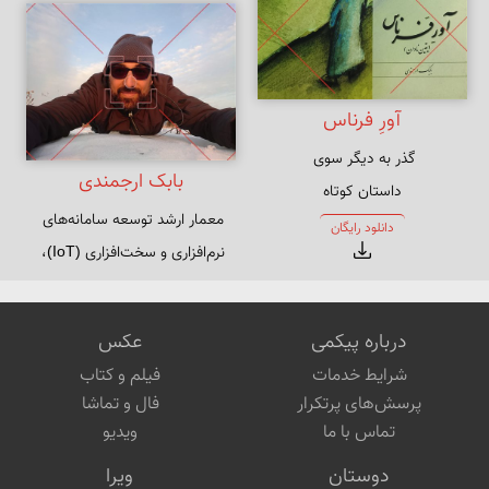
آورِ فرناس
بابک ارجمندی
داستان‌ کوتاه
معمار ارشد توسعه سامانه‌های 
دانلود رایگان
تهیه کننده و کارگردان محتواهای 
دیجیتال
درباره پیکمی
عکس
شرایط خدمات
فیلم و کتاب
پرسش‌های پرتکرار
فال و تماشا
تماس با ما
ویدیو
دوستان
ویرا