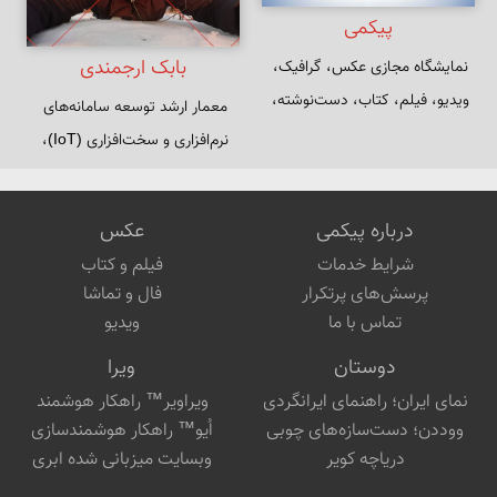
پیکمی
بابک ارجمندی
نمایشگاه مجازی عکس، گرافیک، 
ویدیو، فیلم، کتاب، دست‌نوشته، 
معمار ارشد توسعه سامانه‌های 
نرم‌افزار و دست‌سازه‌هایی از بابک 
ارجمندی
تهیه کننده و کارگردان محتواهای 
دیجیتال
درباره پیکمی
عکس
شرایط خدمات
فیلم و کتاب
پرسش‌های پرتکرار
فال و تماشا
تماس با ما
ویدیو
دوستان
ویرا
نمای ایران؛ راهنمای ایرانگردی
ویراویر™ راهکار هوشمند
ووددن؛ دست‌سازه‌های چوبی
اُیو™ راهکار هوشمندسازی
دریاچه کویر
وبسایت میزبانی شده ابری