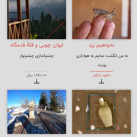
نخواهیم پَرَد
ایوان چوبی و قلهٔ قدمگاه
نه من انگشت نمایم به هواداری 
چشم‌اندازی چشم‌نواز
که تو انگشت نمایی و خلایق 
دانلود رایگان
1,950,000 ریال
نگرانت