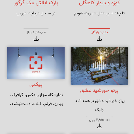
کوزه و دیوار کاهگلی
پارک ایالتی مک گرگور
تا چند اسیر عقل هر روزه شویم
در ساحل دریاچه هورون
پوینت
دانلود رایگان
4,950,000 ریال
پیکمی
پرتو خورشید عشق
نمایشگاه مجازی عکس، گرافیک، 
پرتو خورشید عشق بر همه افتد 
ویدیو، فیلم، کتاب، دست‌نوشته، 
نرم‌افزار و دست‌سازه‌هایی از بابک 
سنگ به یک نوع نیست تا همه 
2,950,000 ریال
ارجمندی
گوهر شود