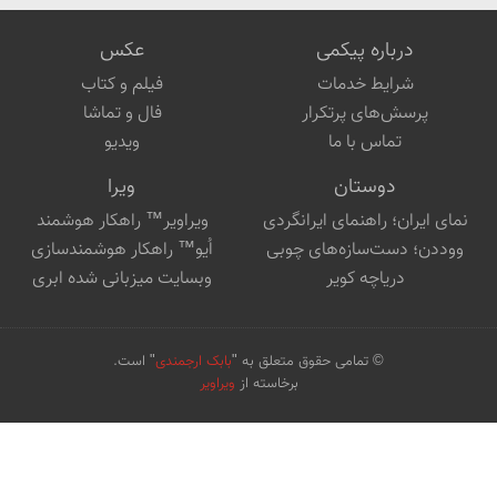
درباره پیکمی
عکس
شرایط خدمات
فیلم و کتاب
پرسش‌های پرتکرار
فال و تماشا
تماس با ما
ویدیو
دوستان
ویرا
نمای ایران؛ راهنمای ایرانگردی
ویراویر™ راهکار هوشمند
ووددن؛ دست‌سازه‌های چوبی
اُیو™ راهکار هوشمندسازی
دریاچه کویر
وبسایت میزبانی شده ابری
© تمامی حقوق متعلق به "
بابک ارجمندی
" است.
برخاسته از
ویراویر