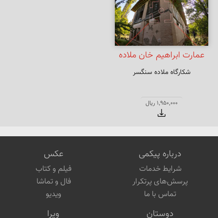
عمارت ابراهیم خان ملاده
شکارگاه ملاده سنگسر
1,950,000 ریال
درباره پیکمی
عکس
شرایط خدمات
فیلم و کتاب
پرسش‌های پرتکرار
فال و تماشا
تماس با ما
ویدیو
دوستان
ویرا