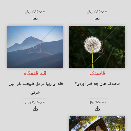
3,950,000 ریال
3,950,000 ریال
قاصدک
قله قدمگاه
قاصدک هان چه خبر آوردی؟
قله ای زیبا در دل طبیعت بکر البرز 
شرقی
950,000 ریال
2,950,000 ریال