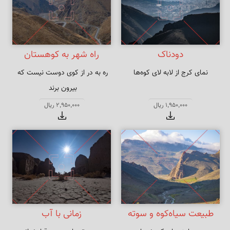
دودناک
راه شهر به کوهستان
نمای کرج از لابه لای کوه‌ها
ره به در از کوی دوست نیست که 
سلسله پای جمع زلف پریشان 
1,950,000 ریال
2,950,000 ریال
اوست
طبیعت سیاه‌کوه و سوته
زمانی با آب