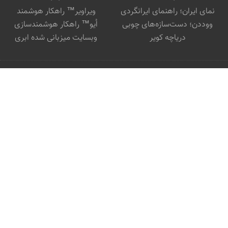
نمای ایران؛ راهنمای ایرانگردی
ویراویر™ راهکار هوشمند
ووددن؛ دست‌سازه‌های چوبی
اُیو™ راهکار هوشمندسازی
دریاچه کویر
وبسایت میزبانی شده ابری
© تمامی حقوق متعلق به "
بابک ارجمندی
" است.
برخاسته از
ویراویر