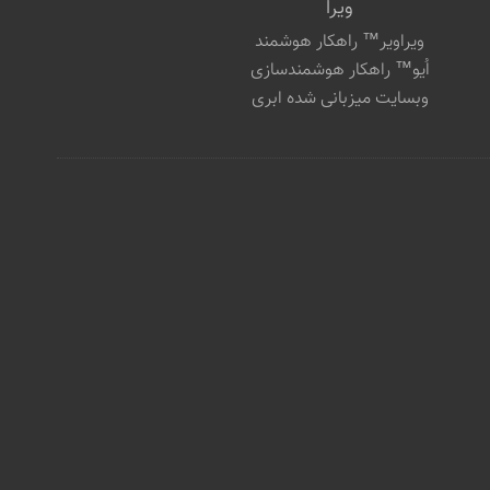
ویرا
ویراویر™ راهکار هوشمند
اُیو™ راهکار هوشمندسازی
وبسایت میزبانی شده ابری