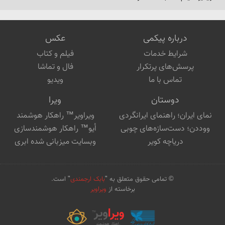
نرم‌افزار و دست‌سازه‌هایی از بابک 
ارجمندی
درباره پیکمی
عکس
شرایط خدمات
فیلم و کتاب
پرسش‌های پرتکرار
فال و تماشا
تماس با ما
ویدیو
دوستان
ویرا
نمای ایران؛ راهنمای ایرانگردی
ویراویر™ راهکار هوشمند
ووددن؛ دست‌سازه‌های چوبی
اُیو™ راهکار هوشمندسازی
دریاچه کویر
وبسایت میزبانی شده ابری
© تمامی حقوق متعلق به "
بابک ارجمندی
" است.
برخاسته از
ویراویر