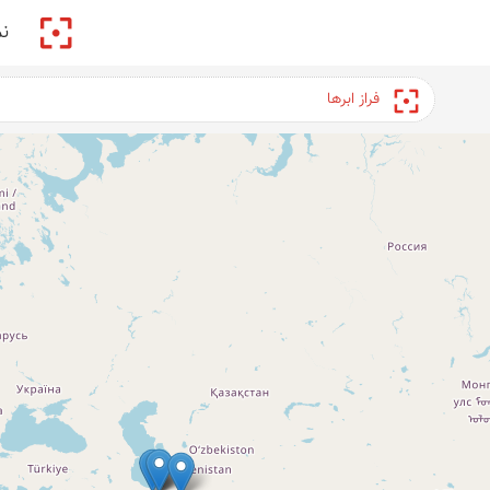
پیکمی
ن