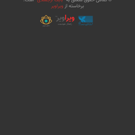
© تمامی حقوق متعلق به "
بابک ارجمندی
" است.
برخاسته از
ویراویر