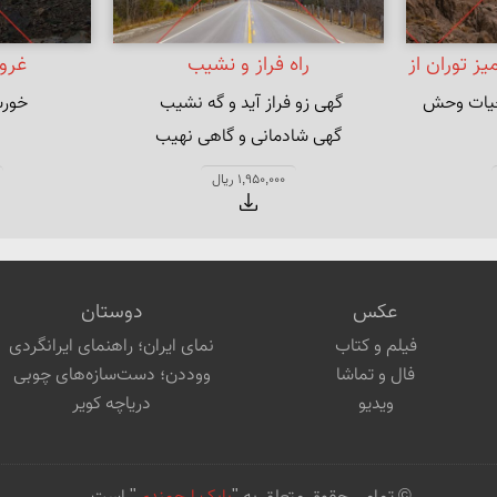
ز توران از
راه فراز و نشیب
غرو
ی حیات وحش 
خورش
گهی شادمانی و گاهی نهیب
ر و زیور
1,950,000 ریال
عکس
دوستان
فیلم و کتاب
نمای ایران؛ راهنمای ایرانگردی
فال و تماشا
ووددن؛ دست‌سازه‌های چوبی
ویدیو
دریاچه کویر