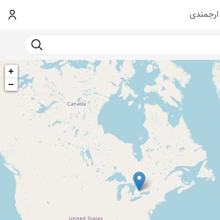
ارجمندی
ورود
جست و جو
+
−