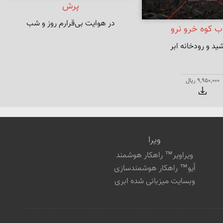
پرش
در هوایت بی‌قرارم روز و شب
ب کوه خرو نرو
ید و رودخانه ابر
9,950,000 ریال
ویرا
ویراویر™ راهکار هوشمند
اُیو™ راهکار هوشمندسازی
وبسایت میزبانی شده ابری