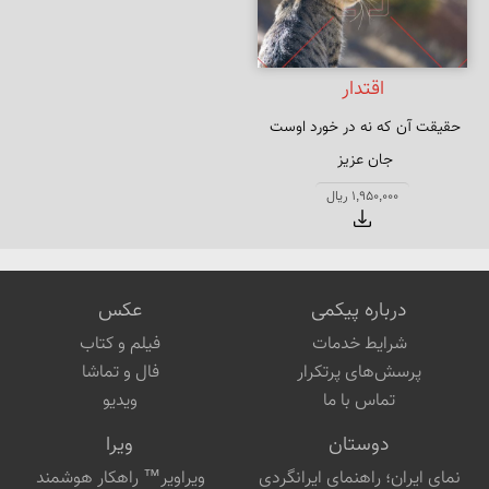
اقتدار
حقیقت آن که نه در خورد اوست 
ولیک درخور امکان و اقتدار منست
1,950,000 ریال
درباره پیکمی
عکس
شرایط خدمات
فیلم و کتاب
پرسش‌های پرتکرار
فال و تماشا
تماس با ما
ویدیو
دوستان
ویرا
نمای ایران؛ راهنمای ایرانگردی
ویراویر™ راهکار هوشمند