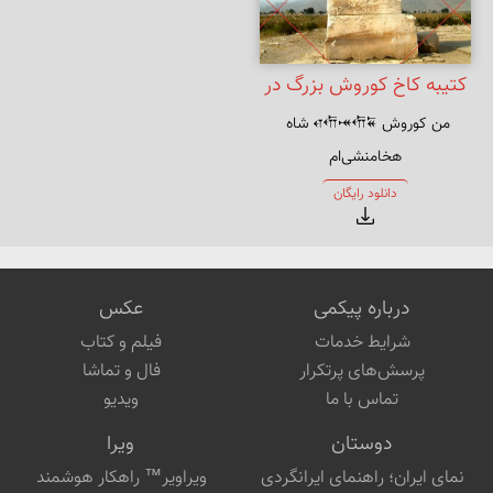
کتیبه کاخ کوروش بزرگ در
من کوروش 𐎤𐎢𐎽𐎢𐏁 شاه 
پاسارگاد
هخامنشی‌ام
دانلود رایگان
درباره پیکمی
عکس
شرایط خدمات
فیلم و کتاب
پرسش‌های پرتکرار
فال و تماشا
تماس با ما
ویدیو
دوستان
ویرا
نمای ایران؛ راهنمای ایرانگردی
ویراویر™ راهکار هوشمند